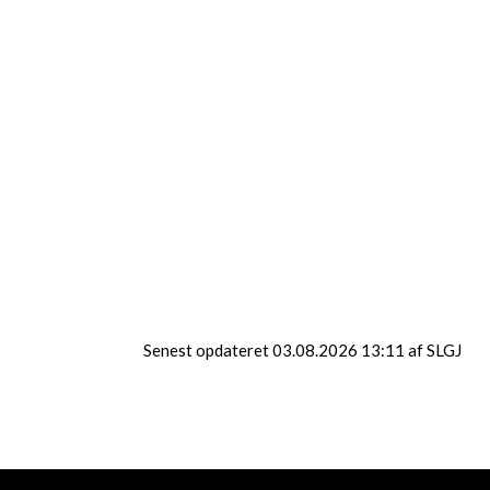
Denne video kan ikke vises da du ikke har
accepteret cookies for markedsføring.
Klik her for at ændre dette
Denne video kan ikke vises da du ikke har
accepteret cookies for markedsføring.
Klik her for at ændre dette
Senest opdateret 03.08.2026 13:11 af SLGJ