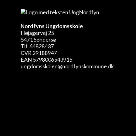
Nordfyns Ungdomsskole
Højagervej 25
5471 Søndersø
Tlf. 64828437
CVR 29188947
EAN 5798006543915
ungdomsskolen@nordfynskommune.dk