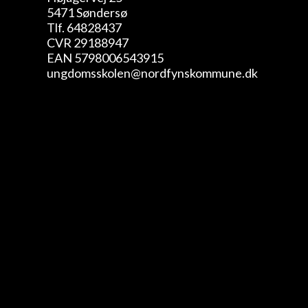
5471 Søndersø
Tlf. 64828437
CVR 29188947
EAN 5798006543915
ungdomsskolen@nordfynskommune.dk