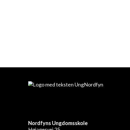
Nordfyns Ungdomsskole
Højagervej 25