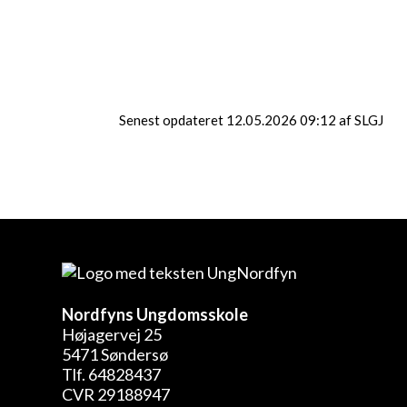
når vi er færdige. Husk en
boks/madkasse, så du kan
få din sushi med hjem.
Start
21.11.2026
Senest opdateret 12.05.2026 09:12 af SLGJ
Nordfyns Ungdomsskole
Højagervej 25
5471 Søndersø
Tlf. 64828437
CVR 29188947