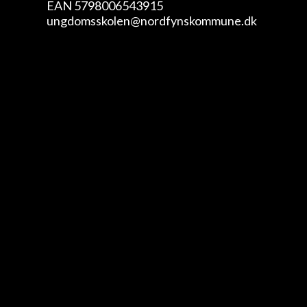
EAN 5798006543915
ungdomsskolen@nordfynskommune.dk