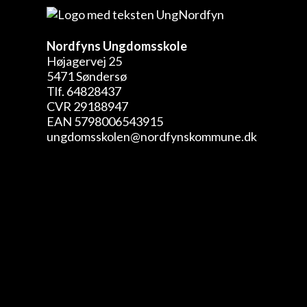
Nordfyns Ungdomsskole
Højagervej 25
5471 Søndersø
Tlf. 64828437
CVR 29188947
EAN 5798006543915
ungdomsskolen@nordfynskommune.dk