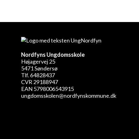
Nordfyns Ungdomsskole
Højagervej 25
5471 Søndersø
Tlf. 64828437
CVR 29188947
EAN 5798006543915
ungdomsskolen@nordfynskommune.dk