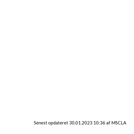
Cecilie Brunse, Ungdomspolitiker (V)
Lene Duus, Medarbejderrepræsentant
Camilla Chrone,
Medarbejderrepræsentant
Ungerepræsentant, Vakant
Ungerepræsentant, Vakant
Sekretær for bestyrelsen:
Ungdomsskoleinspektør Morten
Schlægelberger
Senest opdateret 30.01.2023 10:36 af MSCLA