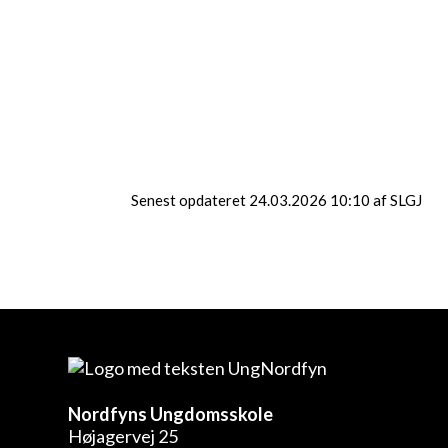
dette valgfag tager vi på
to spændende ture med
overnatning under åben
himmel. Forud for hver tur
har vi en
forberedelsesdage, hvor
vi træner færdigheder og
planlægger eventyret.
Senest opdateret 24.03.2026 10:10 af SLGJ
Nordfyns Ungdomsskole
Højagervej 25