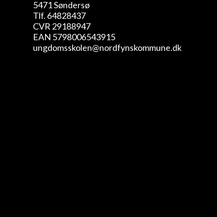
5471 Søndersø
Tlf. 64828437
CVR 29188947
EAN 5798006543915
ungdomsskolen@nordfynskommune.dk