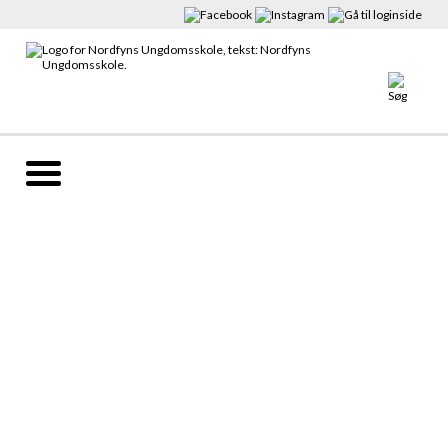
Denne video kan ikke vises da du ikke har
accepteret cookies for markedsføring.
Klik her for at ændre dette
OBS. Info møde med