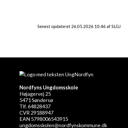
Senest opdateret 26.05.2026 10:46 af SLGJ
Nordfyns Ungdomsskole
Højagervej 25
5471 Søndersø
Tlf. 64828437
CVR 29188947
EAN 5798006543915
ungdomsskolen@nordfynskommune.dk