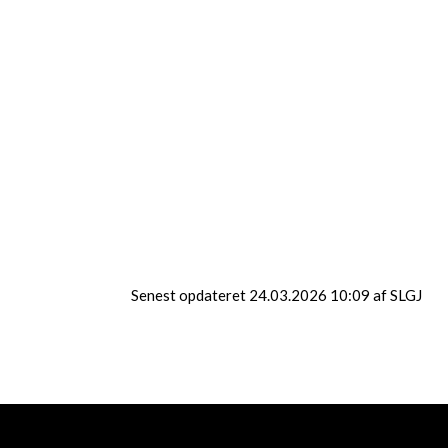
Brandkadet hold 8
Brandkadetter Nordfyn er
et korps hvor unge fra 14-
18 år får undervisning i
brandmandsfaglige
kompetencer. Kurset
varer ca. 60 timer fordelt
på tirsdage aftener samt
et par weekender. Efter
endt kursus kan man
søge om optagelse i
ungdomsbrandkorpset.
Senest opdateret 24.03.2026 10:09 af SLGJ