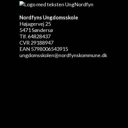
Nordfyns Ungdomsskole
Højagervej 25
5471 Søndersø
Tlf. 64828437
CVR 29188947
EAN 5798006543915
ungdomsskolen@nordfynskommune.dk